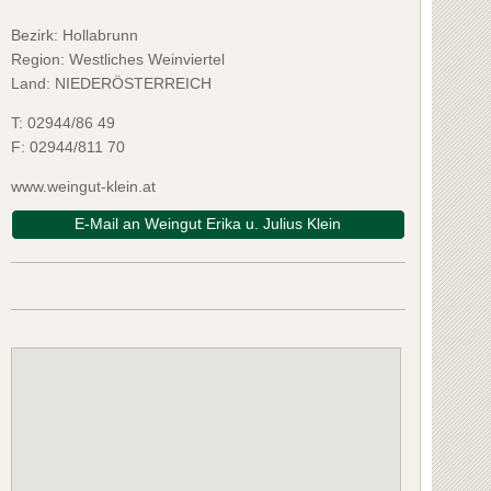
Bezirk:
Hollabrunn
Region: Westliches Weinviertel
Land: NIEDERÖSTERREICH
T:
02944/86 49
F:
02944/811 70
www.weingut-klein.at
E-Mail an Weingut Erika u. Julius Klein