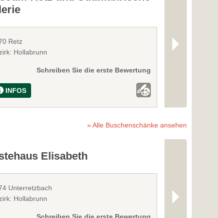
erie
70 Retz
2070 Retz
zirk: Hollabrunn
Bezirk: Hollabr
Schreiben Sie die erste Bewertung
INFOS
INFOS
» Alle Buschenschänke ansehen
stehaus Elisabeth
Weinhof L
74 Unterretzbach
3710 Ziersdorf
zirk: Hollabrunn
Bezirk: Hollabr
Schreiben Sie die erste Bewertung