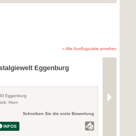
» Alle Ausflugsziele ansehen
stalgiewelt Eggenburg
Krahuletz
30 Eggenburg
3730 Eggenbu
zirk: Horn
Bezirk: Horn
Schreiben Sie die erste Bewertung
INFOS
INFOS