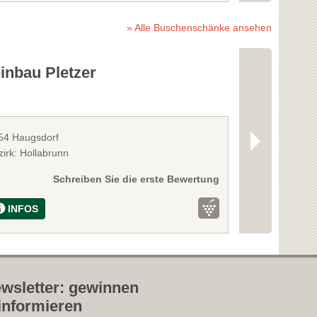
» Alle Buschenschänke ansehen
inbau Pletzer
Ewald Gr
54 Haugsdorf
3743 Röschitz
zirk: Hollabrunn
Bezirk: Horn
Schreiben Sie die erste Bewertung
INFOS
INFOS
wsletter: gewinnen
informieren