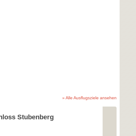
» Alle Ausflugsziele ansehen
hloss Stubenberg
Stubenber