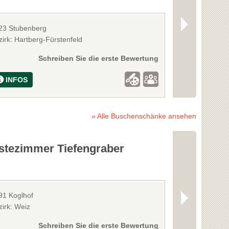
23 Stubenberg
8223 Stubenbe
irk: Hartberg-Fürstenfeld
Bezirk: Hartber
Schreiben Sie die erste Bewertung
INFOS
INFOS
» Alle Buschenschänke ansehen
stezimmer Tiefengraber
Buschens
Shui Busc
91 Koglhof
8224 Kaindorf 
zirk: Weiz
Bezirk: Hartber
Schreiben Sie die erste Bewertung