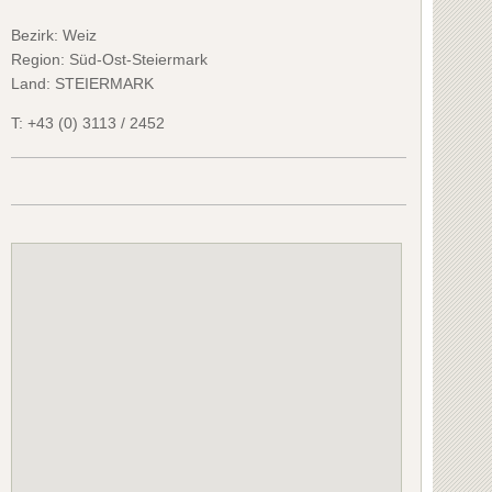
Bezirk:
Weiz
Region: Süd-Ost-Steiermark
Land: STEIERMARK
T:
+43 (0) 3113 / 2452