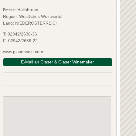
Bezirk:
Hollabrunn
Region: Westliches Weinviertel
Land: NIEDERÖSTERREICH
T:
02942/2636-36
F:
02942/2636-22
www.glaserwein.com
E-Mail an Glaser & Glaser Winemaker