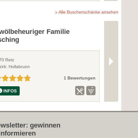
» Alle Buschenschänke ansehen
wölbeheuriger Familie
Weingut G
sching
70 Retz
3741 Pulkau
zirk: Hollabrunn
Bezirk: Hollabr
1 Bewertungen
INFOS
INFOS
wsletter: gewinnen
informieren