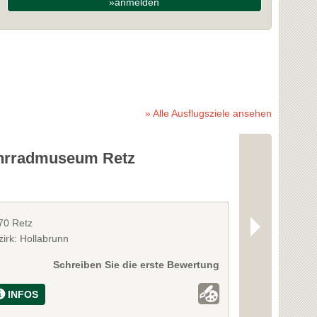
»anmelden
» Alle Ausflugsziele ansehen
hrradmuseum Retz
Windmühle
70 Retz
2070 Retz
zirk: Hollabrunn
Bezirk: Hollabr
Schreiben Sie die erste Bewertung
INFOS
INFOS